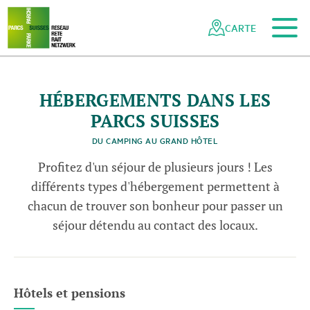
Vers le contenu principal
Vers la navigation mobile
Vers la recherche
Vers la zone des pieds
Vers le plan du site
Naviguer
Navigation
dans
rapide
CARTE
N
a
t
u
r
p
a
r
k
B
e
v
e
r
i
e
le
©
S
u
s
e
T
o
u
r
i
s
m
-
O
F
/
M
a
r
c
G
y
g
e
n
s
V
s
i
E
u
r
réseau
des
parcs
HÉBERGEMENTS DANS LES
suisses
PARCS SUISSES
DU CAMPING AU GRAND HÔTEL
Profitez d'un séjour de plusieurs jours ! Les
différents types d'hébergement permettent à
chacun de trouver son bonheur pour passer un
séjour détendu au contact des locaux.
Hôtels et pensions