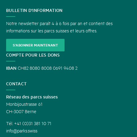
CONTACT
BULLETIN D'INFORMATION
Notre newsletter paraît 4 à 6 fois par an et contient des
informations sur les parcs suisses et leurs offres.
S'ABONNER MAINTENANT
COMPTE POUR LES DONS
IBAN
CH82 8080 8008 0691 9408 2
CONTACT
Réseau des parcs suisses
Monbijoustrasse 61
CH-3007 Berne
Tél. +41 (0)31 381 10 71
info@parks.swiss