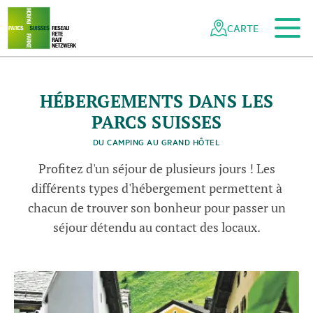
Vers le contenu principal
Vers la navigation mobile
Vers la recherche
Vers la zone des pieds
Vers le plan du site
Naviguer
Navigation
dans
rapide
CARTE
N
a
t
u
r
p
a
r
k
B
e
v
e
r
i
e
le
©
S
u
s
e
T
o
u
r
i
s
m
-
O
F
/
M
a
r
c
G
y
g
e
n
s
V
s
i
E
u
r
réseau
des
parcs
HÉBERGEMENTS DANS LES
suisses
PARCS SUISSES
DU CAMPING AU GRAND HÔTEL
Profitez d'un séjour de plusieurs jours ! Les
différents types d'hébergement permettent à
chacun de trouver son bonheur pour passer un
séjour détendu au contact des locaux.