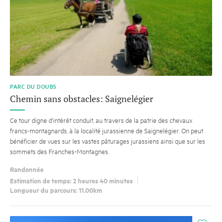
PARC DU DOUBS
Chemin sans obstacles: Saignelégier
Ce tour digne d'intérêt conduit, au travers de la patrie des chevaux
francs-montagnards, à la localité jurassienne de Saignelégier. On peut
bénéficier de vues sur les vastes pâturages jurassiens ainsi que sur les
sommets des Franches-Montagnes.
Randonnée
Estimation de temps: 2 heures 40 minutes
Longueur du parcours: 11.00km