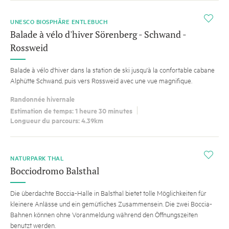
i
UNESCO BIOSPHÄRE ENTLEBUCH
Balade à vélo d'hiver Sörenberg - Schwand -
Rossweid
Balade à vélo d'hiver dans la station de ski jusqu'à la confortable cabane
Alphütte Schwand, puis vers Rossweid avec une vue magnifique.
Randonnée hivernale
Estimation de temps: 1 heure 30 minutes
Longueur du parcours: 4.39km
i
NATURPARK THAL
Bocciodromo Balsthal
Die überdachte Boccia-Halle in Balsthal bietet tolle Möglichkeiten für
kleinere Anlässe und ein gemütliches Zusammensein. Die zwei Boccia-
Bahnen können ohne Voranmeldung während den Öffnungszeiten
benutzt werden.