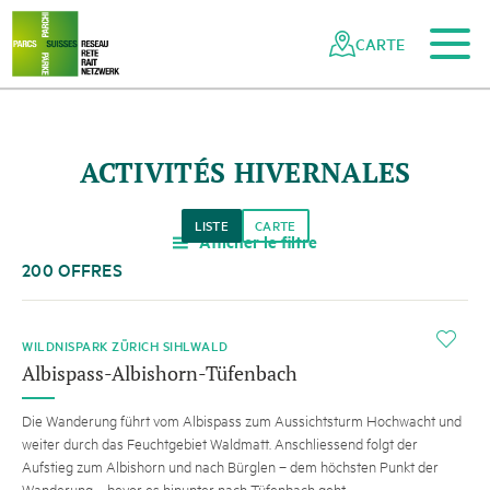
Vers le contenu principal
Vers la navigation mobile
Vers la recherche
Vers la zone des pieds
Vers le plan du site
Naviguer
Navigation
dans
rapide
CARTE
le
réseau
des
parcs
ACTIVITÉS HIVERNALES
suisses
LISTE
CARTE
Afficher le filtre
a
200 OFFRES
i
WILDNISPARK ZÜRICH SIHLWALD
Albispass-Albishorn-Tüfenbach
Die Wanderung führt vom Albispass zum Aussichtsturm Hochwacht und
weiter durch das Feuchtgebiet Waldmatt. Anschliessend folgt der
Aufstieg zum Albishorn und nach Bürglen – dem höchsten Punkt der
Wanderung – bevor es hinunter nach Tüfenbach geht.