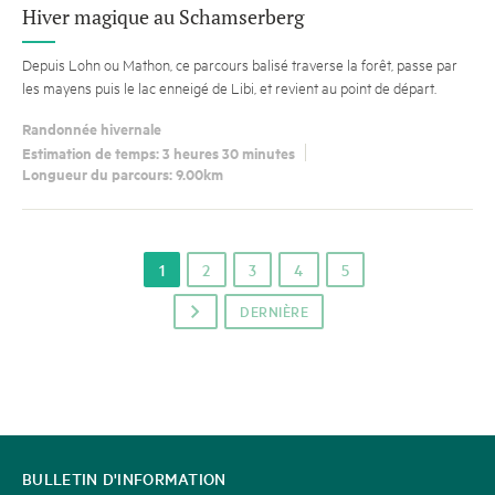
Hiver magique au Schamserberg
Depuis Lohn ou Mathon, ce parcours balisé traverse la forêt, passe par
les mayens puis le lac enneigé de Libi, et revient au point de départ.
Randonnée hivernale
Estimation de temps: 3 heures 30 minutes
Longueur du parcours: 9.00km
1
2
3
4
5
DERNIÈRE
p
CONTACT
BULLETIN D'INFORMATION