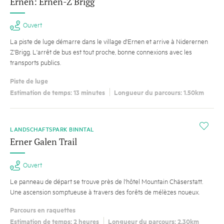
Ernen: Ernen-Z'Brigg
Ouvert
La piste de luge démarre dans le village d'Ernen et arrive à Niderernen
Z'Brigg. L'arrêt de bus est tout proche, bonne connexions avec les
transports publics.
Piste de luge
Estimation de temps: 13 minutes
Longueur du parcours: 1.50km
i
LANDSCHAFTSPARK BINNTAL
Erner Galen Trail
Ouvert
Le panneau de départ se trouve près de l'hôtel Mountain Chäserstatt.
Une ascension somptueuse à travers des forêts de mélèzes noueux.
Parcours en raquettes
Estimation de temps: 2 heures
Longueur du parcours: 2.30km