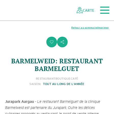
Vers le contenu principal
Vers la navigation mobile
Vers la recherche
Vers la zone des pieds
Vers le plan du site
Naviguer
Navigation
dans
rapide
CARTE
le
réseau
des
Retour au sommaire
Imprimer
parcs
suisses
i
s
BARMELWEID: RESTAURANT
BARMELGUET
RESTAURANT
BOUTIQUE
CAFÉ
SAISON:
TOUT AU LONG DE L'ANNÉE
Jurapark Aargau
-
Le restaurant Barmelguet de la clinique
Barmelweid est partenaire du Jurapark. Outre les délices
culinaires proposés au restaurant, le point de vente interne