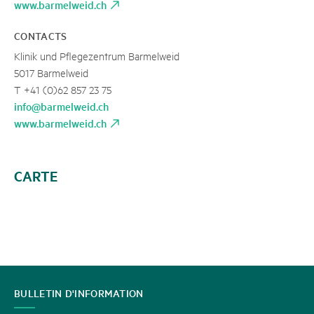
www.barmelweid.ch
CONTACTS
Klinik und Pflegezentrum Barmelweid
5017 Barmelweid
T +41 (0)62 857 23 75
info@barmelweid.ch
www.barmelweid.ch
CARTE
CONTACT
BULLETIN D'INFORMATION