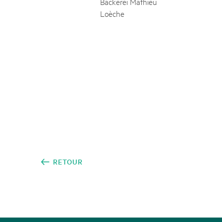
Bäckerei Mathieu
Naturpar
Regionaler Naturpark Schaffhausen
UNESCO BIOSPHÄRE ENTLEBUCH
07
AOÛT
Loèche
Parc Ela
Parc naturel régional Gruyère Pays-
Exkursion Karst & Höhlen | 07.08.2
d'Enhaut
Biosfera
Karst- und Höhlenwanderung an der Schratten
RETOUR