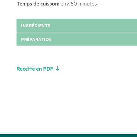
k Beverin
env. 50 minutes
Temps de cuisson:
02. DÉC. 2025
026
Le Livre blanc des parc
 Val Müstair
fluh.
Protéger la nature, préserver 
INGRÉDIENTS
locale : les parcs suisses remp
vingt ans. Mais leurs actions s
PRÉPARATION
toujours comprises par le mond
publié le 2 décembre 2025, don
sur les parcs et mettent en lum
Recette en PDF