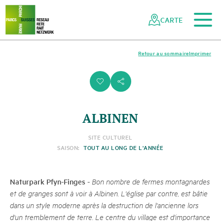
Vers le contenu principal
Vers la navigation mobile
Vers la recherche
Vers la zone des pieds
Vers le plan du site
Naviguer
Navigation
dans
rapide
CARTE
le
réseau
des
Retour au sommaire
Imprimer
parcs
suisses
i
s
ALBINEN
SITE CULTUREL
SAISON:
TOUT AU LONG DE L'ANNÉE
Naturpark Pfyn-Finges
-
Bon nombre de fermes montagnardes
et de granges sont à voir à Albinen. L'église par contre, est bâtie
dans un style moderne après la destruction de l'ancienne lors
d'un tremblement de terre. Le centre du village est d'importance