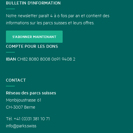
CONTACT
BULLETIN D'INFORMATION
Notre newsletter paraît 4 à 6 fois par an et contient des
informations sur les parcs suisses et leurs offres.
S'ABONNER MAINTENANT
COMPTE POUR LES DONS
IBAN
CH82 8080 8008 0691 9408 2
CONTACT
Réseau des parcs suisses
Monbijoustrasse 61
CH-3007 Berne
Tél. +41 (0)31 381 10 71
info@parks.swiss