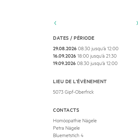
Naturpar
Regionaler Naturpark Schaffhausen
JURAPARK AARGAU
06
AOÛT
Parc Ela
Parc naturel régional Gruyère Pays-
Film Open Air & Kulinarik im MEC
d'Enhaut
Biosfera
Film Open Air & Kulinarik im MECK-Garten
DATES / PÉRIODE
29.08.2026
08:30 jusqu'à 12:00
16.09.2026
18:00 jusqu'à 21:30
19.09.2026
08:30 jusqu'à 12:00
LIEU DE L'ÉVÈNEMENT
5073 Gipf-Oberfrick
CONTACTS
Homöopathie Nägele
Petra Nägele
Bluemetstich 4