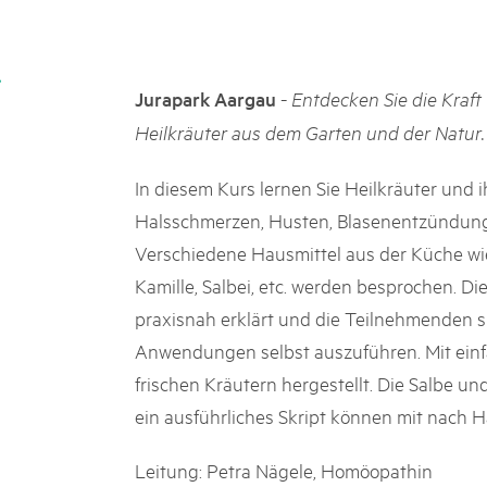
k Beverin
02. DÉC. 2025
K-Garten
Le Livre blanc des parc
 Val Müstair
Protéger la nature, préserver 
-
Jurapark Aargau
Entdecken Sie die Kraf
locale : les parcs suisses remp
vingt ans. Mais leurs actions s
Heilkräuter aus dem Garten und der Natur.
toujours comprises par le mond
publié le 2 décembre 2025, don
In diesem Kurs lernen Sie Heilkräuter und
sur les parcs et mettent en lum
Halsschmerzen, Husten, Blasenentzündung
Verschiedene Hausmittel aus der Küche wie 
Kamille, Salbei, etc. werden besprochen. D
praxisnah erklärt und die Teilnehmenden si
Anwendungen selbst auszuführen. Mit einfa
frischen Kräutern hergestellt. Die Salbe un
ein ausführliches Skript können mit nac
Leitung: Petra Nägele, Homöopathin