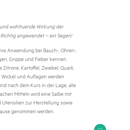
s suisses
les paysages, dynamiser les régions rurales et renforcer l’économie
t und wohltuende Wirkung der
lissent cette mission avec succès et conviction depuis près de
e heurtent parfois à des limites et leurs positions ne sont pas
 Richtig angewendet – ein Segen!
e politique ou le grand public. Le Livre blanc des parcs suisses,
ne la parole à onze expert·e·s qui portent leur regard extérieur
 ihre Anwendung bei Bauch-, Ohren-,
ière les conditions-cadres dans lesquelles ils s’inscrivent.
en, Grippe und Fieber kennen.
Zitrone, Kartoffel, Zwiebel, Quark,
ie Wickel und Auflagen werden
nd nach dem Kurs in der Lage, alle
chen Mitteln wird eine Salbe mit
d Utensilien zur Herstellung sowie
h Hause genommen werden.
i