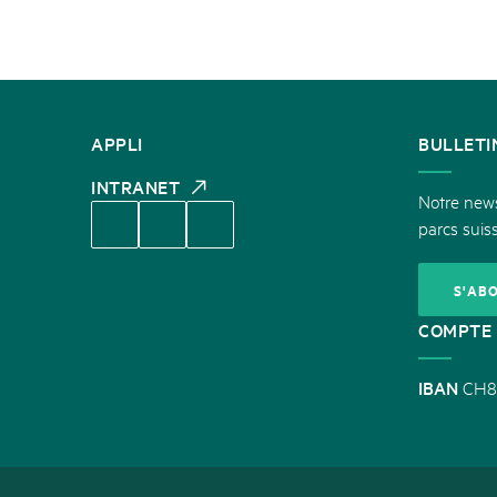
CONTACT
APPLI
BULLETI
INTRANET
Notre newsl
parcs suiss
S'AB
COMPTE 
IBAN
CH8