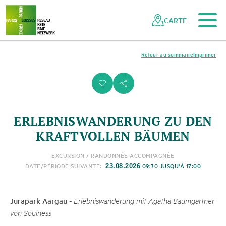
Vers le contenu principal
Vers la navigation mobile
Vers la recherche
Vers la zone des pieds
Vers le plan du site
Naviguer
Navigation
dans
rapide
CARTE
le
réseau
des
Retour au sommaire
Imprimer
parcs
suisses
i
s
ERLEBNISWANDERUNG ZU DEN
KRAFTVOLLEN BÄUMEN
EXCURSION / RANDONNÉE ACCOMPAGNÉE
DATE/PÉRIODE SUIVANTE:
09:30 JUSQU'À 17:00
23.08.2026
Jurapark Aargau
-
Erlebniswanderung mit Agatha Baumgartner
von Soulness