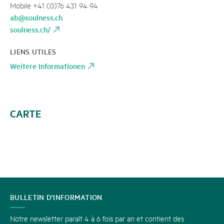
Mobile +41 (0)76 431 94 94
ab@soulness.ch
soulness.ch/
LIENS UTILES
Weitere Informationen
CARTE
CONTACT
BULLETIN D'INFORMATION
Notre newsletter paraît 4 à 6 fois par an et contient des