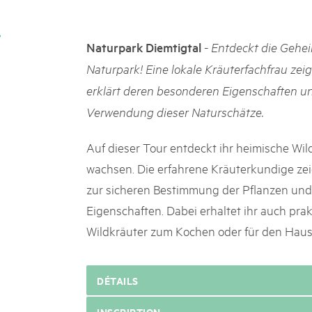
k Beverin
02. DÉC. 2025
K-Garten
Le Livre blanc des parc
 Val Müstair
-
Naturpark Diemtigtal
Entdeckt die Gehei
Protéger la nature, préserver 
Naturpark! Eine lokale Kräuterfachfrau zeigt
locale : les parcs suisses remp
vingt ans. Mais leurs actions s
erklärt deren besonderen Eigenschaften un
toujours comprises par le mond
Verwendung dieser Naturschätze.
publié le 2 décembre 2025, don
sur les parcs et mettent en lum
Auf dieser Tour entdeckt ihr heimische Wild
wachsen. Die erfahrene Kräuterkundige zei
zur sicheren Bestimmung der Pflanzen und 
Eigenschaften. Dabei erhaltet ihr auch pra
Wildkräuter zum Kochen oder für den Hau
DÉTAILS
INSCRIPTION