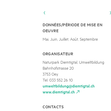
Naturpar
Regionaler Naturpark Schaffhausen
JURAPARK AARGAU
06
AOÛT
Parc Ela
Parc naturel régional Gruyère Pays-
Film Open Air & Kulinarik im MEC
d'Enhaut
Biosfera
Film Open Air & Kulinarik im MECK-Garten
DONNÉES/PÉRIODE DE MISE EN
OEUVRE
Mai, Juin, Juillet, Août, Septembre
ORGANISATEUR
Naturpark Diemtigtal, Umweltbildung
Bahnhofstrasse 20
3753 Oey
Tel. 033 552 26 10
umweltbildung@diemtigtal.ch
www.diemtigtal.ch
CONTACTS