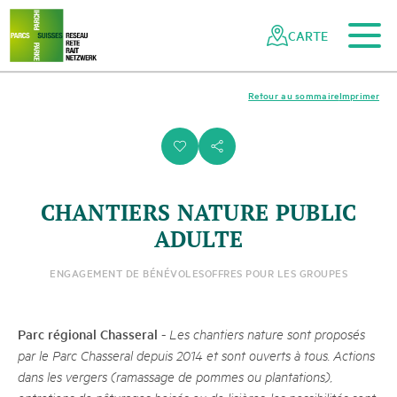
Vers le contenu principal
Vers la navigation mobile
Vers la recherche
Vers la zone des pieds
Vers le plan du site
Naviguer
Navigation
dans
rapide
CARTE
le
réseau
des
Retour au sommaire
Imprimer
parcs
suisses
i
s
CHANTIERS NATURE PUBLIC
ADULTE
ENGAGEMENT DE BÉNÉVOLES
OFFRES POUR LES GROUPES
Parc régional Chasseral
-
Les chantiers nature sont proposés
par le Parc Chasseral depuis 2014 et sont ouverts à tous. Actions
dans les vergers (ramassage de pommes ou plantations),