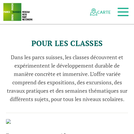
Vers le contenu principal
Vers la navigation mobile
Vers la recherche
Vers la zone des pieds
Vers le plan du site
Naviguer
Navigation
dans
rapide
CARTE
r
l
N
a
t
u
r
p
a
r
k
D
i
e
m
t
i
g
t
a
k
l
le
p
l
réseau
© N
a
t
u
r
a
r
D
i
e
m
t
i
g
t
a
/
R
a
h
e
M
a
z
e
n
a
u
e
des
parcs
POUR LES CLASSES
suisses
Dans les parcs suisses, les classes découvrent et
expérimentent le développement durable de
manière concrète et immersive. L’offre variée
comprend des expositions, des excursions, des
travaux pratiques et des semaines thématiques sur
différents sujets, pour tous les niveaux scolaires.