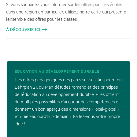
Si vous souhaitez vous informer sur les offres pour les écoles
dans une région en particulier, utilisez notre carte qui présente
l’ensemble des offres pour les classes.
À DÉCOUVRIR ICI
ÉDUCATION AU DÉVELOPPEMENT DURABLE
Les offres pédagogiques des parcs suisses s'inspirent du
Lehrplan 21, du Plan d’études romand et des principes
de l’éducation au développement durable. Elles offrent
de multiples possibilités d’acquérir des compétences et
donnent un bon aperçu des dimensions « local‑global »
et « hier‑aujourd’hui‑demain ». Faites-vous votre propre
idée !