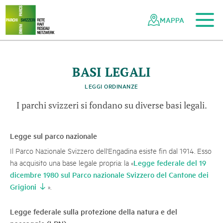
Al contenuto principale
Alla navigazione mobile
Alla ricerca
Al piè di pagina
Alla mappa del sito
Navigazione
Navigazione
nella
rapida
MAPPA
rete
dei
parchi
svizzeri
BASI LEGALI
LEGGI ORDINANZE
I parchi svizzeri si fondano su diverse basi legali.
Legge sul parco nazionale
Il Parco Nazionale Svizzero dell'Engadina esiste fin dal 1914. Esso
Legge federale del 19
ha acquisito una base legale propria: la «
dicembre 1980 sul Parco nazionale Svizzero del Cantone dei
Grigioni
».
Legge federale sulla protezione della natura e del