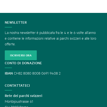
CONTATTATECI
NEWSLETTER
La nostra newsletter è pubblicata fra le 4 e le 6 volte all’anno
e contiene le informazioni relative ai parchi svizzeri e alle loro
offerte.
ISCRIVERSI ORA
CONTO DI DONAZIONE
IBAN
CH82 8080 8008 0691 9408 2
CONTATTATECI
Rete dei parchi svizzeri
Monbijoustrasse 61
CH-3007 Berna