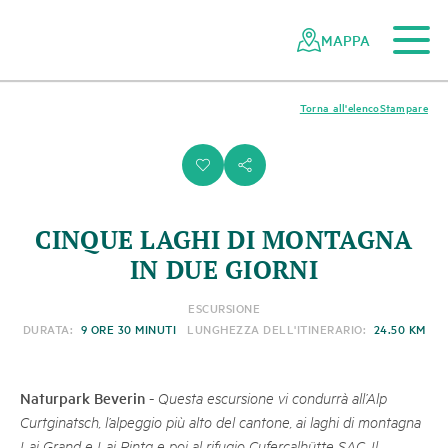
Al contenuto principale
Alla navigazione mobile
Alla ricerca
Al piè di pagina
Alla mappa del sito
Navigazione
Navigazione
nella
rapida
MAPPA
rete
dei
parchi
Torna all'elenco
Stampare
svizzeri
i
s
CINQUE LAGHI DI MONTAGNA
IN DUE GIORNI
ESCURSIONE
DURATA:
9 ORE 30 MINUTI
LUNGHEZZA DELL'ITINERARIO:
24.50 KM
Naturpark Beverin
-
Questa escursione vi condurrà all’Alp
Curtginatsch, l’alpeggio più alto del cantone, ai laghi di montagna
Lai Grand e Lai Pintg e poi al rifugio Cufercalhütte SAC. Il