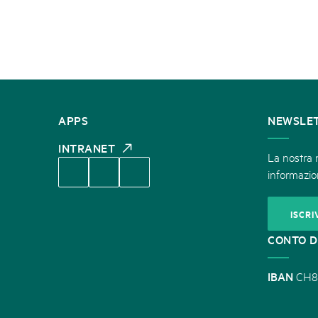
CONTATTATECI
APPS
NEWSLE
INTRANET
La nostra n
informazion
ISCRI
CONTO D
IBAN
CH8