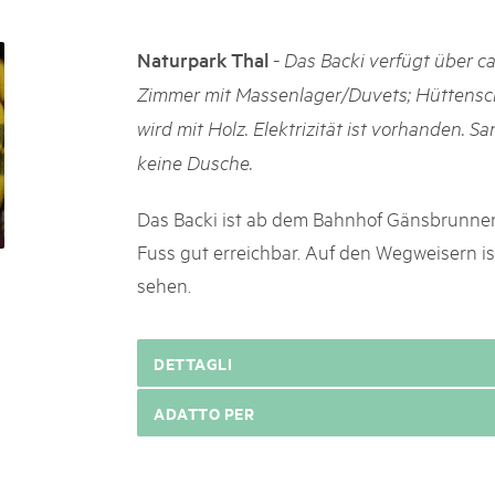
k Beverin
05. MAR. 2025
K-Garten
9° Mercato dei parchi 
-
Naturpark Thal
Das Backi verfügt über ca
 Val Müstair
Le jeudi 15 mai 2025, le March
Zimmer mit Massenlager/Duvets; Hüttensch
programme : des spécialités, de
wird mit Holz. Elektrizität ist vorhanden. 
de la musique et tout ce qu'i
keine Dusche.
Das Backi ist ab dem Bahnhof Gänsbrunnen
Fuss gut erreichbar. Auf den Wegweisern i
sehen.
DETTAGLI
ADATTO PER