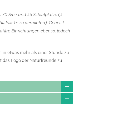
svizzeri, 15 maggio 2025
. 70 Sitz- und 36 Schlafplätze (3
é des parcs suisses revient sur la Place fédérale à Berne. Au
lafsäcke zu vermieten). Geheizt
s dégustations, des jeux et activités participatives sur les stands,
Sanitäre Einrichtungen ebenso, jedoch
l faut pour passer un bon moment. Une date à réserver !
 in etwas mehr als einer Stunde zu
st das Logo der Naturfreunde zu