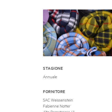
Naturpar
Regionaler Naturpark Schaffhausen
JURAPARK AARGAU
06
AUGUST
Parc Ela
Parc naturel régional Gruyère Pays-
Film Open Air & Kulinarik im MEC
d'Enhaut
Biosfera
Film Open Air & Kulinarik im MECK-Garten
STAGIONE
Annuale
FORNITORE
SAC Weissenstein
Fabienne Notter
Alte Bernstrasse 41