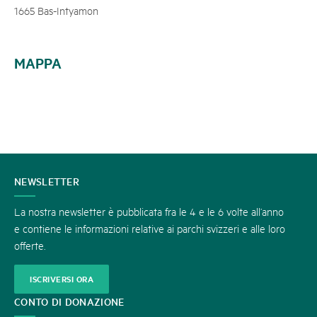
1665 Bas-Intyamon
MAPPA
CONTATTATECI
NEWSLETTER
La nostra newsletter è pubblicata fra le 4 e le 6 volte all’anno
e contiene le informazioni relative ai parchi svizzeri e alle loro
offerte.
ISCRIVERSI ORA
CONTO DI DONAZIONE