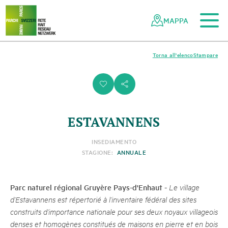
Al contenuto principale
Alla navigazione mobile
Alla ricerca
Al piè di pagina
Alla mappa del sito
Navigazione
Navigazione
nella
rapida
MAPPA
rete
dei
parchi
Torna all'elenco
Stampare
svizzeri
i
s
ESTAVANNENS
INSEDIAMENTO
STAGIONE:
ANNUALE
Parc naturel régional Gruyère Pays-d'Enhaut
-
Le village
d’Estavannens est répertorié à l’inventaire fédéral des sites
construits d’importance nationale pour ses deux noyaux villageois
denses et homogènes constitués de maisons en pierre et en bois