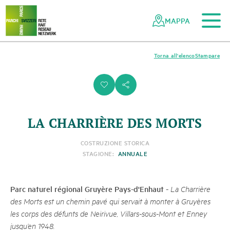
Al contenuto principale
Alla navigazione mobile
Alla ricerca
Al piè di pagina
Alla mappa del sito
Navigazione
Navigazione
nella
rapida
MAPPA
rete
dei
parchi
Torna all'elenco
Stampare
svizzeri
i
s
LA CHARRIÈRE DES MORTS
COSTRUZIONE STORICA
STAGIONE:
ANNUALE
Parc naturel régional Gruyère Pays-d'Enhaut
-
La Charrière
des Morts est un chemin pavé qui servait à monter à Gruyères
les corps des défunts de Neirivue, Villars-sous-Mont et Enney
jusqu’en 1948.