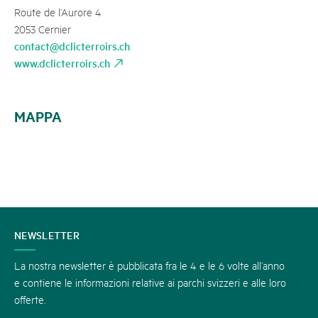
Route de l’Aurore 4
2053 Cernier
contact@dclicterroirs.ch
www.dclicterroirs.ch
MAPPA
CONTATTATECI
NEWSLETTER
La nostra newsletter è pubblicata fra le 4 e le 6 volte all’anno
e contiene le informazioni relative ai parchi svizzeri e alle loro
offerte.