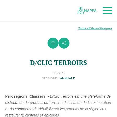
Al contenuto principale
Alla navigazione mobile
Alla ricerca
Al piè di pagina
Alla mappa del sito
Navigazione
Navigazione
nella
rapida
MAPPA
rete
dei
parchi
Torna all'elenco
Stampare
svizzeri
i
s
D/CLIC TERROIRS
SERVIZI
STAGIONE:
ANNUALE
Parc régional Chasseral
-
D/Clic Terroirs est une plateforme de
distribution de produits du terroir à destination de la restauration
et du commerce de détail, livrant les produits de la région aux
restaurants, cantines et épiceries.