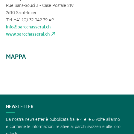
Rue Sans-Souci 3 - Case Postale 219
2610 Saint-Imier
Tel. +41 (0) 32 942 39 49
info@parcchasseral.ch
www.parcchasseral.ch
MAPPA
CONTATTATECI
NEWSLETTER
La nostra newsletter è pubblicata fra le 4 e le 6 volte all’anno
e contiene le informazioni relative ai parchi svizzeri e alle loro
offerte.