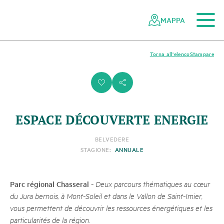
Al contenuto principale
Alla navigazione mobile
Alla ricerca
Al piè di pagina
Alla mappa del sito
Navigazione
Navigazione
nella
rapida
MAPPA
rete
dei
parchi
Torna all'elenco
Stampare
svizzeri
i
s
ESPACE DÉCOUVERTE ENERGIE
BELVEDERE
STAGIONE:
ANNUALE
Parc régional Chasseral
-
Deux parcours thématiques au cœur
du Jura bernois, à Mont-Soleil et dans le Vallon de Saint-Imier,
vous permettent de découvrir les ressources énergétiques et les
particularités de la région.