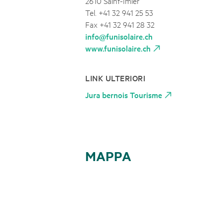
2610 Saint-Imier
Tel. +41 32 941 25 53
Fax +41 32 941 28 32
info@funisolaire.ch
www.funisolaire.ch
LINK ULTERIORI
Jura bernois Tourisme
MAPPA