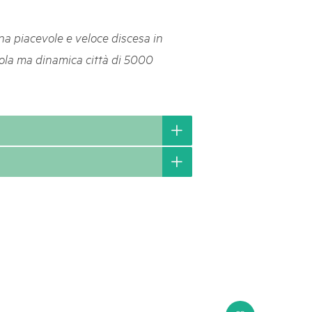
svizzeri, 15 maggio 2025
na piacevole e veloce discesa in
é des parcs suisses revient sur la Place fédérale à Berne. Au
cola ma dinamica città di 5000
s dégustations, des jeux et activités participatives sur les stands,
l faut pour passer un bon moment. Une date à réserver !