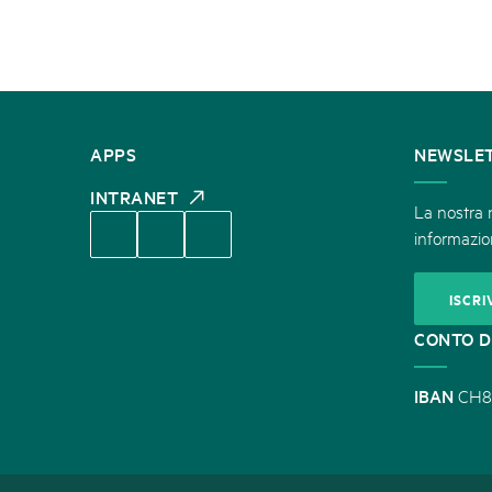
CONTATTATECI
APPS
NEWSLE
INTRANET
La nostra n
informazion
ISCRI
CONTO D
IBAN
CH8