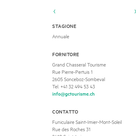
Naturpar
Regionaler Naturpark Schaffhausen
Parc Ela
Parc naturel régional Gruyère Pays-
PARC NATUREL RÉGIONAL DE LA VALLÉE 
08
AUGUST
d'Enhaut
Biosfera
Excursion - Alpage de Fenestral
STAGIONE
Immersion dans le monde fascinant de l'agricult
Annuale
FORNITORE
Grand Chasseral Tourisme
Rue Pierre-Pertuis 1
2605 Sonceboz-Sombeval
Tel. +41 32 494 53 43
info@gctourisme.ch
CONTATTO
Funiculaire Saint-Imier-Mont-Soleil
Rue des Roches 31