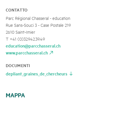
CONTATTO
Parc Régional Chasseral - education
Rue Sans-Souci 3 - Case Postale 219
2610 Saint-Imier
T +41 (0)32.942.39.49
education@parcchasseral.ch
www.parcchasseral.ch
DOCUMENTI
depliant_graines_de_chercheurs
MAPPA