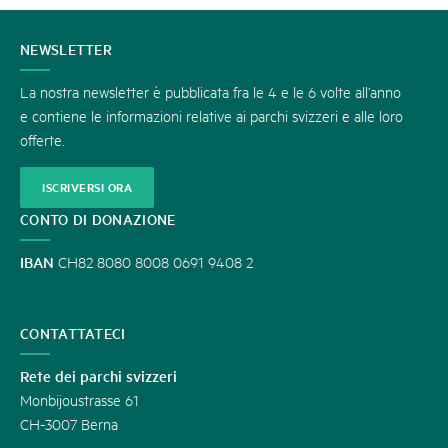
CONTATTATECI
NEWSLETTER
La nostra newsletter è pubblicata fra le 4 e le 6 volte all’anno
e contiene le informazioni relative ai parchi svizzeri e alle loro
offerte.
ISCRIVERSI ORA
CONTO DI DONAZIONE
IBAN
CH82 8080 8008 0691 9408 2
CONTATTATECI
Rete dei parchi svizzeri
Monbijoustrasse 61
CH-3007 Berna