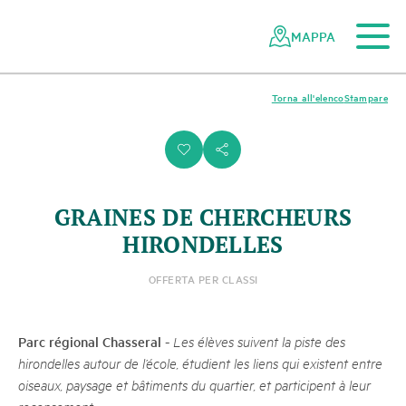
Al contenuto principale
Alla navigazione mobile
Alla ricerca
Al piè di pagina
Alla mappa del sito
Navigazione
Navigazione
nella
rapida
MAPPA
rete
dei
parchi
Torna all'elenco
Stampare
svizzeri
i
s
GRAINES DE CHERCHEURS
HIRONDELLES
OFFERTA PER CLASSI
Parc régional Chasseral
-
Les élèves suivent la piste des
hirondelles autour de l’école, étudient les liens qui existent entre
oiseaux, paysage et bâtiments du quartier, et participent à leur