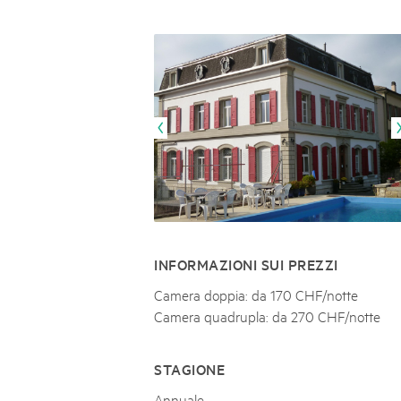
Naturpar
Regionaler Naturpark Schaffhausen
JURAPARK AARGAU
06
AUGUST
Parc Ela
Parc naturel régional Gruyère Pays-
Film Open Air & Kulinarik im MEC
d'Enhaut
Biosfera
Film Open Air & Kulinarik im MECK-Garten
INFORMAZIONI SUI PREZZI
Camera doppia: da 170 CHF/notte
Camera quadrupla: da 270 CHF/notte
STAGIONE
Annuale