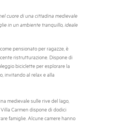
svizzeri, 15 maggio 2025
nel cuore di una cittadina medievale
é des parcs suisses revient sur la Place fédérale à Berne. Au
oglie in un ambiente tranquillo, ideale
s dégustations, des jeux et activités participatives sur les stands,
l faut pour passer un bon moment. Une date à réserver !
73 come pensionato per ragazze, è
cente ristrutturazione. Dispone di
leggio biciclette per esplorare la
, invitando al relax e alla
ina medievale sulle rive del lago,
i Villa Carmen dispone di dodici
itare famiglie. Alcune camere hanno