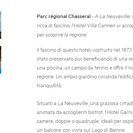
k Beverin
05. MAR. 2025
K-Garten
9° Mercato dei parchi 
-
Parc régional Chasseral
A La Neuveville, 
 Val Müstair
Le jeudi 15 mai 2025, le March
ricca di fascino, l’Hotel Villa Carmen vi acc
programme : des spécialités, de
per scoprire la regione.
de la musique et tout ce qu'i
Il fascino di questo hotel, costruito nel 18
stato preservato pur beneficiando di una re
una piscina, un campo da tennis e offre il no
regione. Un ampio giardino circonda l’edificio
tranquillità.
Situato a La Neuveville, una graziosa cittad
animata da accoglienti bistrot, l’Hotel Garn
camere, doppie o quadruple, ideali per osp
un balcone con vista sul Lago di Bienne.