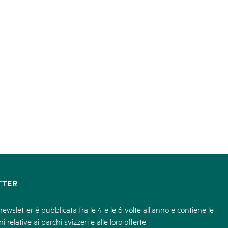
TTER
ewsletter è pubblicata fra le 4 e le 6 volte all’anno e contiene le
i relative ai parchi svizzeri e alle loro offerte.