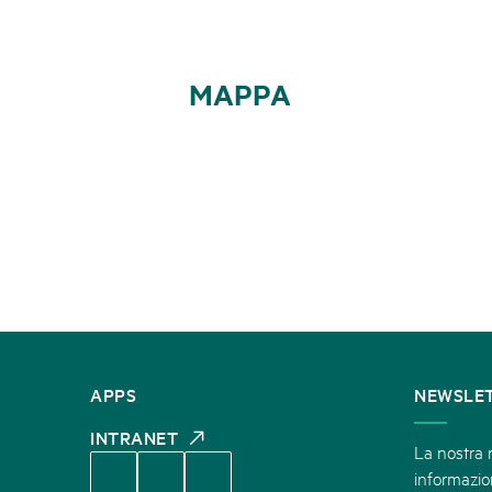
MAPPA
CONTATTATECI
APPS
NEWSLE
INTRANET
La nostra n
informazion