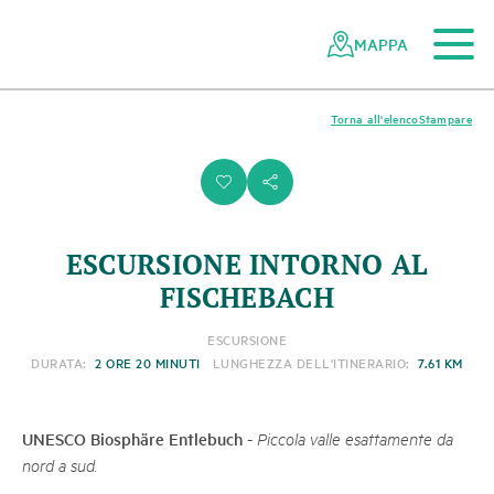
Al contenuto principale
Alla navigazione mobile
Alla ricerca
Al piè di pagina
Alla mappa del sito
Navigazione
Navigazione
nella
rapida
MAPPA
rete
dei
parchi
Torna all'elenco
Stampare
svizzeri
i
s
ESCURSIONE INTORNO AL
FISCHEBACH
ESCURSIONE
DURATA:
2 ORE 20 MINUTI
LUNGHEZZA DELL'ITINERARIO:
7.61 KM
UNESCO Biosphäre Entlebuch
-
Piccola valle esattamente da
nord a sud.