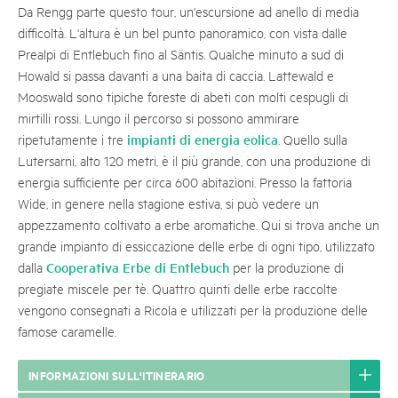
Da Rengg parte questo tour, un'escursione ad anello di media
difficoltà. L'altura è un bel punto panoramico, con vista dalle
Prealpi di Entlebuch fino al Säntis. Qualche minuto a sud di
Howald si passa davanti a una baita di caccia. Lattewald e
Mooswald sono tipiche foreste di abeti con molti cespugli di
mirtilli rossi. Lungo il percorso si possono ammirare
impianti di energia eolica
ripetutamente i tre
. Quello sulla
Lutersarni, alto 120 metri, è il più grande, con una produzione di
energia sufficiente per circa 600 abitazioni. Presso la fattoria
Wide, in genere nella stagione estiva, si può vedere un
appezzamento coltivato a erbe aromatiche. Qui si trova anche un
grande impianto di essiccazione delle erbe di ogni tipo, utilizzato
Cooperativa Erbe di Entlebuch
dalla
per la produzione di
pregiate miscele per tè. Quattro quinti delle erbe raccolte
vengono consegnati a Ricola e utilizzati per la produzione delle
famose caramelle.
INFORMAZIONI SULL'ITINERARIO