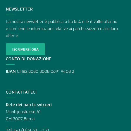
CONTATTATECI
NEWSLETTER
La nostra newsletter è pubblicata fra le 4 e le 6 volte all’anno
e contiene le informazioni relative ai parchi svizzeri e alle loro
offerte.
ISCRIVERSI ORA
CONTO DI DONAZIONE
IBAN
CH82 8080 8008 0691 9408 2
CONTATTATECI
Rete dei parchi svizzeri
Monbijoustrasse 61
CH-3007 Berna
Tel. +41 (0)31 381 10 71