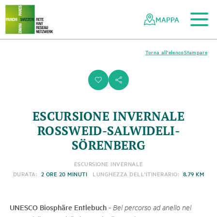
Al contenuto principale
Alla navigazione mobile
Alla ricerca
Al piè di pagina
Alla mappa del sito
Navigazione
Navigazione
nella
rapida
MAPPA
rete
dei
parchi
Torna all'elenco
Stampare
svizzeri
i
s
ESCURSIONE INVERNALE
ROSSWEID-SALWIDELI-
SÖRENBERG
ESCURSIONE INVERNALE
DURATA:
2 ORE 20 MINUTI
LUNGHEZZA DELL'ITINERARIO:
8.79 KM
UNESCO Biosphäre Entlebuch
-
Bel percorso ad anello nel