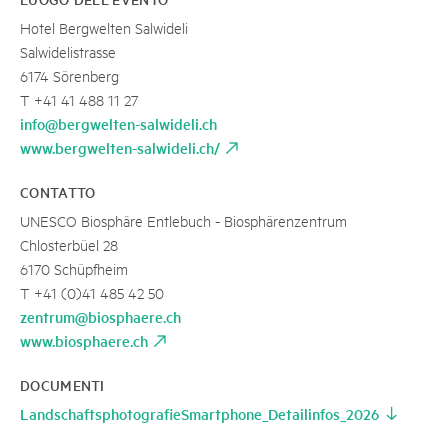
Hotel Bergwelten Salwideli
Salwidelistrasse
6174 Sörenberg
T +41 41 488 11 27
info@bergwelten-salwideli.ch
www.bergwelten-salwideli.ch/
CONTATTO
UNESCO Biosphäre Entlebuch - Biosphärenzentrum
Chlosterbüel 28
6170 Schüpfheim
T +41 (0)41 485 42 50
zentrum@biosphaere.ch
www.biosphaere.ch
DOCUMENTI
LandschaftsphotografieSmartphone_Detailinfos_2026