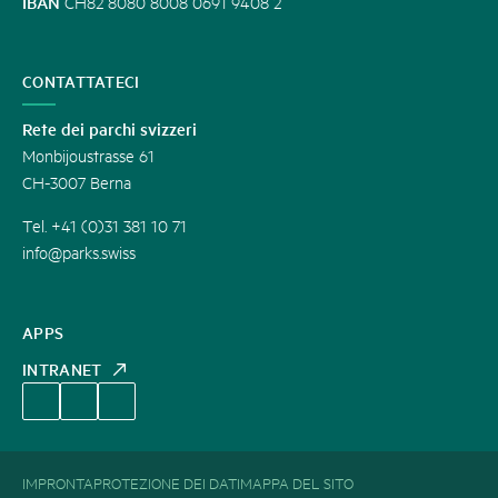
IBAN
CH82 8080 8008 0691 9408 2
CONTATTATECI
Rete dei parchi svizzeri
Monbijoustrasse 61
CH-3007 Berna
Tel. +41 (0)31 381 10 71
info@parks.swiss
APPS
INTRANET
IMPRONTA
PROTEZIONE DEI DATI
MAPPA DEL SITO