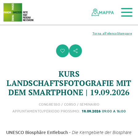
Al contenuto principale
Alla navigazione mobile
Alla ricerca
Al piè di pagina
Alla mappa del sito
Navigazione
Navigazione
nella
rapida
MAPPA
rete
dei
parchi
Torna all'elenco
Stampare
svizzeri
i
s
KURS
LANDSCHAFTSFOTOGRAFIE MIT
DEM SMARTPHONE | 19.09.2026
CONGRESSO / CORSO / SEMINARIO
19.09.2026
APPUNTAMENTO/PERIODO PROSSIMO:
09:00 A 16:00
UNESCO Biosphäre Entlebuch
-
Die Kerngebiete der Biosphäre