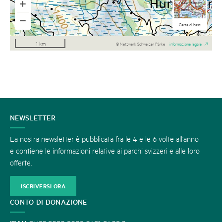
Carte nazionali n/b
Fotografia aerea
Carte nazionali
Carta di base
1 km
© Netzwerk Schweizer Pärke
informazione legale
CONTATTATECI
NEWSLETTER
La nostra newsletter è pubblicata fra le 4 e le 6 volte all’anno
e contiene le informazioni relative ai parchi svizzeri e alle loro
offerte.
ISCRIVERSI ORA
CONTO DI DONAZIONE