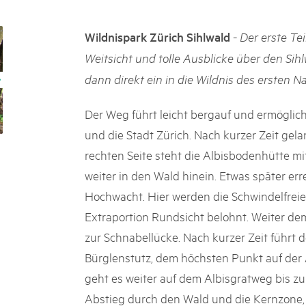
k Beverin
05. MAR. 2025
rtginatsch
9° Mercato dei parchi 
-
Wildnispark Zürich Sihlwald
Der erste Te
 Val Müstair
owie Alpfest
Le jeudi 15 mai 2025, le March
Weitsicht und tolle Ausblicke über den Sihl
programme : des spécialités, de
dann direkt ein in die Wildnis des ersten N
de la musique et tout ce qu'i
Der Weg führt leicht bergauf und ermöglich
und die Stadt Zürich. Nach kurzer Zeit gela
rechten Seite steht die Albisbodenhütte mi
weiter in den Wald hinein. Etwas später er
Hochwacht. Hier werden die Schwindelfreien
Extraportion Rundsicht belohnt. Weiter de
zur Schnabellücke. Nach kurzer Zeit führt 
Bürglenstutz, dem höchsten Punkt auf der 
geht es weiter auf dem Albisgratweg bis zu
Abstieg durch den Wald und die Kernzone, 