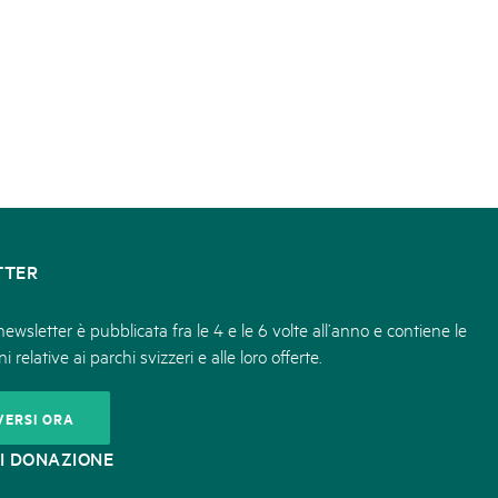
TTER
ewsletter è pubblicata fra le 4 e le 6 volte all’anno e contiene le
i relative ai parchi svizzeri e alle loro offerte.
VERSI ORA
I DONAZIONE