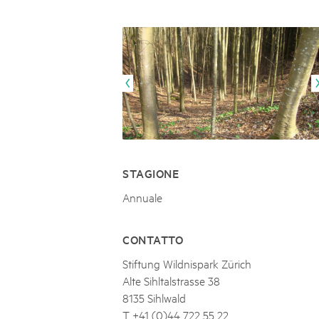
Naturpar
Regionaler Naturpark Schaffhausen
NATURPARK BEVERIN
09
AUGUST
Parc Ela
Parc naturel régional Gruyère Pays-
Alpfest und Einweihung Energia Cu
d'Enhaut
Biosfera
Einweihung des Energiesystems Curtginatsch s
STAGIONE
Annuale
CONTATTO
Stiftung Wildnispark Zürich
Alte Sihltalstrasse 38
8135 Sihlwald
T +41 (0)44 722 55 22