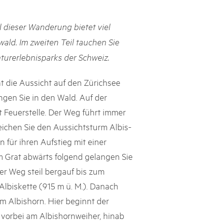
svizzeri, 15 maggio 2025
il dieser Wanderung bietet viel
é des parcs suisses revient sur la Place fédérale à Berne. Au
wald. Im zweiten Teil tauchen Sie
s dégustations, des jeux et activités participatives sur les stands,
aturerlebnisparks der Schweiz.
l faut pour passer un bon moment. Une date à réserver !
t die Aussicht auf den Zürichsee
ngen Sie in den Wald. Auf der
t Feuerstelle. Der Weg führt immer
reichen Sie den Aussichtsturm Albis-
 für ihren Aufstieg mit einer
m Grat abwärts folgend gelangen Sie
der Weg steil bergauf bis zum
Albiskette (915 m ü. M.). Danach
m Albishorn. Hier beginnt der
vorbei am Albishornweiher, hinab