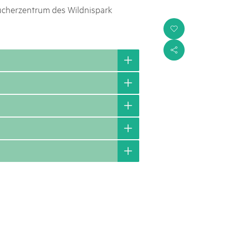
sucherzentrum des Wildnispark
i
s