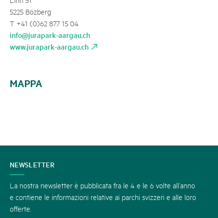
5225 Bözberg
T +41 (0)62 877 15 04
info@jurapark-aargau.ch
www.jurapark-aargau.ch
MAPPA
CONTATTATECI
NEWSLETTER
La nostra newsletter è pubblicata fra le 4 e le 6 volte all’anno
e contiene le informazioni relative ai parchi svizzeri e alle loro
offerte.