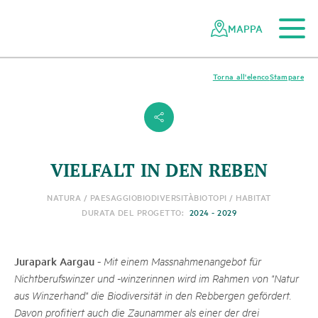
Al contenuto principale
Alla navigazione mobile
Alla ricerca
Al piè di pagina
Alla mappa del sito
Navigazione
Navigazione
nella
rapida
MAPPA
rete
dei
parchi
Torna all'elenco
Stampare
svizzeri
s
VIELFALT IN DEN REBEN
NATURA / PAESAGGIO
BIODIVERSITÀ
BIOTOPI / HABITAT
DURATA DEL PROGETTO:
2024 - 2029
Jurapark Aargau
-
Mit einem Massnahmenangebot für
Nichtberufswinzer und -winzerinnen wird im Rahmen von "Natur
aus Winzerhand" die Biodiversität in den Rebbergen gefördert.
Davon profitiert auch die Zaunammer als einer der drei