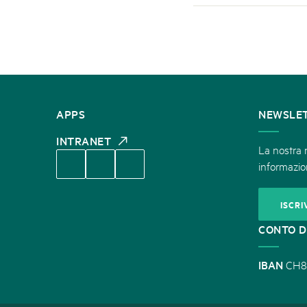
CONTATTATECI
APPS
NEWSLE
INTRANET
La nostra n
informazion
ISCRI
CONTO D
IBAN
CH8