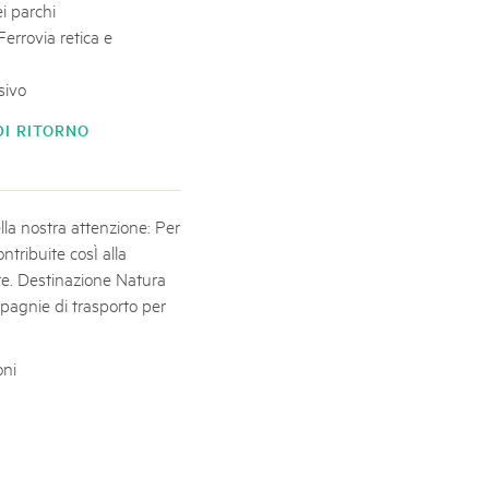
ei parchi
Ferrovia retica e
sivo
DI RITORNO
ella nostra attenzione: Per
ntribuite cosÌ alla
te. Destinazione Natura
mpagnie di trasporto per
oni