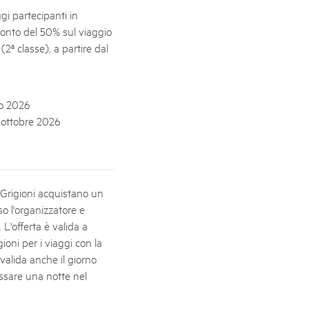
ggi partecipanti in
conto del 50% sul viaggio
svizzeri, 15 maggio 2025
(2ª classe), a partire dal
é des parcs suisses revient sur la Place fédérale à Berne. Au
s dégustations, des jeux et activités participatives sur les stands,
l faut pour passer un bon moment. Une date à réserver !
no 2026
1 ottobre 2026
ei Grigioni acquistano un
so l'organizzatore e
 L'offerta è valida a
gioni per i viaggi con la
 valida anche il giorno
ssare una notte nel