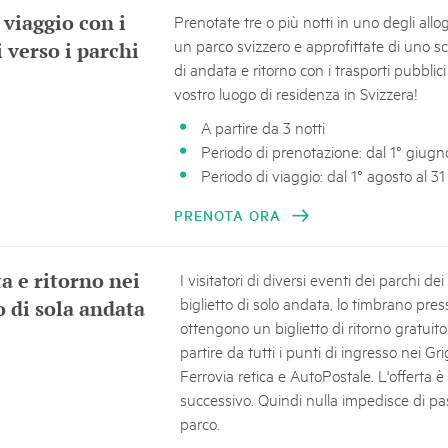
k Beverin
 viaggio con i
Prenotate tre o più notti in uno degli allo
05. MAR. 2025
DU TRIENT
un parco svizzero e approfittate di uno s
i verso i parchi
9° Mercato dei parchi 
 Val Müstair
di andata e ritorno con i trasporti pubblici 
Le jeudi 15 mai 2025, le March
ure locale !
vostro luogo di residenza in Svizzera!
programme : des spécialités, de
de la musique et tout ce qu'i
A partire da 3 notti
Periodo di prenotazione: dal 1° giug
Periodo di viaggio: dal 1° agosto al 3
PRENOTA ORA
ta e ritorno nei
I visitatori di diversi eventi dei parchi d
biglietto di solo andata, lo timbrano pres
o di sola andata
ottengono un biglietto di ritorno gratuito.
partire da tutti i punti di ingresso nei Gri
Ferrovia retica e AutoPostale. L'offerta è
successivo. Quindi nulla impedisce di pa
parco.