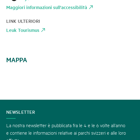
Maggiori informazioni sull'accessibilità
LINK ULTERIORI
Leuk Tourismus
MAPPA
CONTATTATECI
NEWSLETTER
La nostra newsletter è pubblicata fra le 4 e le 6 volte all’anno
e contiene le informazioni relative ai parchi svizzeri e alle loro