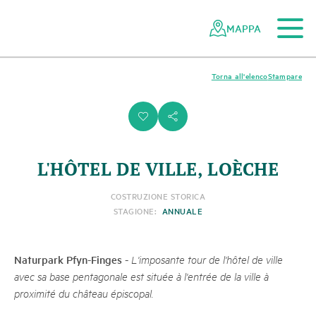
Al contenuto principale
Alla navigazione mobile
Alla ricerca
Al piè di pagina
Alla mappa del sito
Navigazione
Navigazione
nella
rapida
MAPPA
rete
dei
parchi
Torna all'elenco
Stampare
svizzeri
i
s
L'HÔTEL DE VILLE, LOÈCHE
COSTRUZIONE STORICA
STAGIONE:
ANNUALE
Naturpark Pfyn-Finges
-
L'imposante tour de l'hôtel de ville
avec sa base pentagonale est située à l'entrée de la ville à
proximité du château épiscopal.