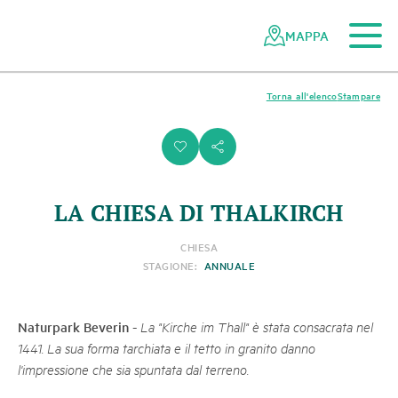
Al contenuto principale
Alla navigazione mobile
Alla ricerca
Al piè di pagina
Alla mappa del sito
Navigazione
Navigazione
nella
rapida
MAPPA
rete
dei
parchi
Torna all'elenco
Stampare
svizzeri
i
s
LA CHIESA DI THALKIRCH
CHIESA
STAGIONE:
ANNUALE
Naturpark Beverin
-
La "Kirche im Thall" è stata consacrata nel
1441. La sua forma tarchiata e il tetto in granito danno
l'impressione che sia spuntata dal terreno.