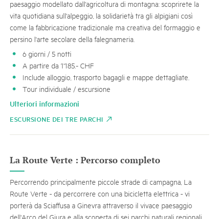
paesaggio modellato dall'agricoltura di montagna: scoprirete la
vita quotidiana sull'alpeggio, la solidarietà tra gli alpigiani così
come la fabbricazione tradizionale ma creativa del formaggio e
persino l'arte secolare della falegnameria.
6 giorni / 5 notti
A partire da 1'185.- CHF
Include alloggio, trasporto bagagli e mappe dettagliate.
Tour individuale / escursione
Ulteriori informazioni
ESCURSIONE DEI TRE PARCHI
La Route Verte : Percorso completo
Percorrendo principalmente piccole strade di campagna, La
Route Verte - da percorrere con una bicicletta elettrica - vi
porterà da Sciaffusa a Ginevra attraverso il vivace paesaggio
dell'Arco del Giura e alla scoperta di sei parchi naturali regionali.