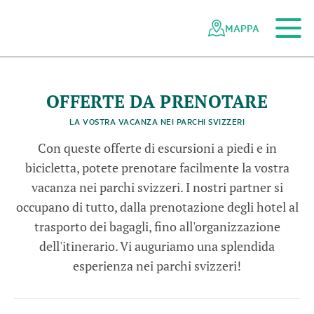
Al contenuto principale
Alla navigazione mobile
Alla ricerca
Al piè di pagina
Alla mappa del sito
Navigazione
Navigazione
nella
rapida
MAPPA
o
a
rete
t
s
©
A
n
n
e
M
o
s
c
a
t
e
l
l
T
o
u
i
n
b
i
c
i
l
e
t
P
a
r
J
u
r
v
a
u
o
i
r
c
c
a
d
dei
parchi
svizzeri
OFFERTE DA PRENOTARE
LA VOSTRA VACANZA NEI PARCHI SVIZZERI
Con queste offerte di escursioni a piedi e in
bicicletta, potete prenotare facilmente la vostra
vacanza nei parchi svizzeri. I nostri partner si
occupano di tutto, dalla prenotazione degli hotel al
trasporto dei bagagli, fino all'organizzazione
dell'itinerario. Vi auguriamo una splendida
esperienza nei parchi svizzeri!