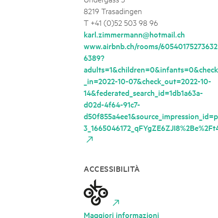
8219 Trasadingen
T +41 (0)52 503 98 96
karl.zimmermann@hotmail.ch
www.airbnb.ch/rooms/60540175273632
6389?
adults=1&children=0&infants=0&check
_in=2022-10-07&check_out=2022-10-
14&federated_search_id=1db1a63a-
d02d-4f64-91c7-
d50f855a4ee1&source_impression_id=p
3_1665046172_qFYgZE6ZJI8%2Be%2Ft
ACCESSIBILITÀ
Maggiori informazioni