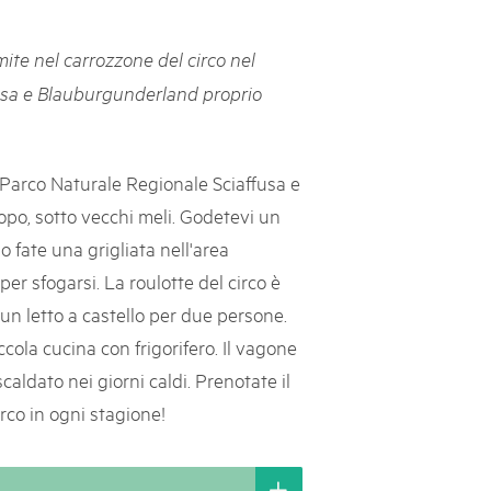
svizzeri, 15 maggio 2025
ite nel carrozzone del circo nel
é des parcs suisses revient sur la Place fédérale à Berne. Au
usa e Blauburgunderland proprio
s dégustations, des jeux et activités participatives sur les stands,
l faut pour passer un bon moment. Une date à réserver !
 Parco Naturale Regionale Sciaffusa e
po, sotto vecchi meli. Godetevi un
o fate una grigliata nell'area
er sfogarsi. La roulotte del circo è
un letto a castello per due persone.
ola cucina con frigorifero. Il vagone
caldato nei giorni caldi. Prenotate il
rco in ogni stagione!