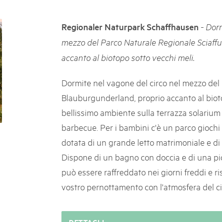
k Beverin
05. MAR. 2025
026
9° Mercato dei parchi 
-
Regionaler Naturpark Schaffhausen
Dorm
 Val Müstair
fluh.
Le jeudi 15 mai 2025, le March
mezzo del Parco Naturale Regionale Sciaff
programme : des spécialités, de
accanto al biotopo sotto vecchi meli.
de la musique et tout ce qu'i
Dormite nel vagone del circo nel mezzo del
Blauburgunderland, proprio accanto al bioto
bellissimo ambiente sulla terrazza solarium 
barbecue. Per i bambini c'è un parco giochi p
dotata di un grande letto matrimoniale e di 
Dispone di un bagno con doccia e di una picc
può essere raffreddato nei giorni freddi e ris
vostro pernottamento con l'atmosfera del ci
DETTAGLI