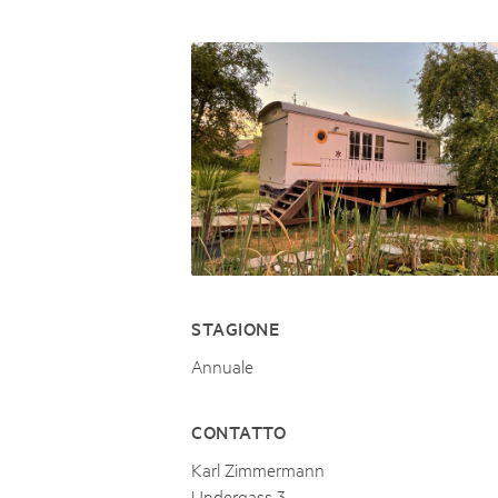
Naturpar
Regionaler Naturpark Schaffhausen
UNESCO BIOSPHÄRE ENTLEBUCH
07
AUGUST
Parc Ela
Parc naturel régional Gruyère Pays-
Exkursion Karst & Höhlen | 07.08.2
d'Enhaut
Biosfera
Karst- und Höhlenwanderung an der Schratten
STAGIONE
Annuale
CONTATTO
Karl Zimmermann
Undergass 3