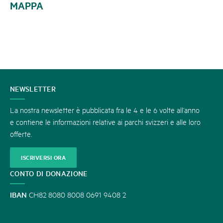
MAPPA
CONTATTATECI
NEWSLETTER
La nostra newsletter è pubblicata fra le 4 e le 6 volte all’anno
e contiene le informazioni relative ai parchi svizzeri e alle loro
offerte.
ISCRIVERSI ORA
CONTO DI DONAZIONE
IBAN
CH82 8080 8008 0691 9408 2