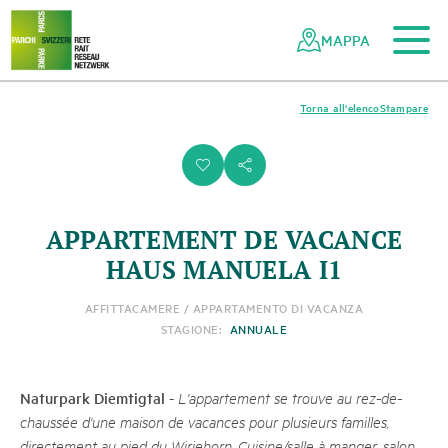
Al contenuto principale
Alla navigazione mobile
Alla ricerca
Al piè di pagina
Alla mappa del sito
Navigazione
Navigazione
nella
rapida
MAPPA
rete
dei
parchi
Torna all'elenco
Stampare
svizzeri
i
s
APPARTEMENT DE VACANCE
HAUS MANUELA I1
AFFITTACAMERE / APPARTAMENTO DI VACANZA
STAGIONE:
ANNUALE
Naturpark Diemtigtal
-
L'appartement se trouve au rez-de-
chaussée d'une maison de vacances pour plusieurs familles,
directement au pied du Wiriehorn. Cuisine/salle à manger, salon,