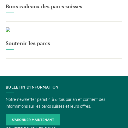
Bons cadeaux des parcs suisses
Soutenir les parcs
CONTACT
BULLETIN D'INFORMATION
Notre newsletter paraît 4 à 6 fois par an et contient des
informations sur les parcs suisses et leurs offres.
S'ABONNER MAINTENANT