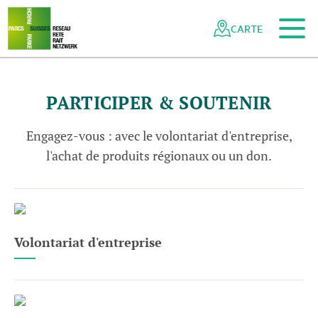
Vers le contenu principal
Vers la navigation mobile
Vers la recherche
Vers la zone des pieds
Vers le plan du site
Naviguer
Navigation
dans
rapide
CARTE
le
réseau
des
parcs
PARTICIPER & SOUTENIR
suisses
Engagez-vous : avec le volontariat d'entreprise,
l'achat de produits régionaux ou un don.
Volontariat d'entreprise