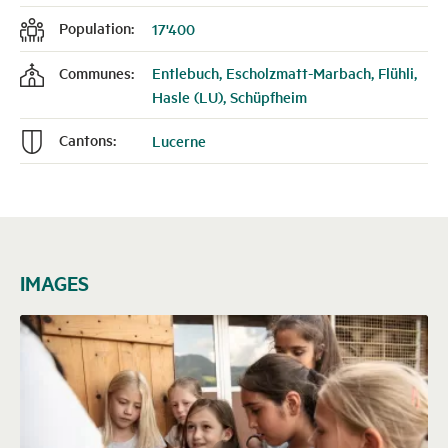
Population:
17'400
f
Communes:
Entlebuch, Escholzmatt-Marbach, Flühli,
k
Hasle (LU), Schüpfheim
Cantons:
Lucerne
n
IMAGES