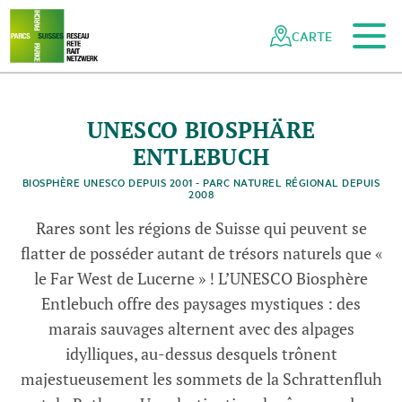
Vers le contenu principal
Vers la navigation mobile
Vers la recherche
Vers la zone des pieds
Vers le plan du site
Naviguer
Navigation
dans
rapide
CARTE
le
réseau
des
parcs
UNESCO BIOSPHÄRE
n
n
n
U
N
E
S
O
B
i
o
s
p
h
ä
r
e
E
n
t
l
e
u
c
h
-
©
M
a
r
t
i
M
e
a
g
l
U
N
E
S
O
B
i
o
s
p
h
ä
r
e
E
n
t
l
e
u
c
h
-
©
M
a
r
t
i
M
e
a
g
l
U
N
E
S
O
B
i
o
s
p
h
ä
r
e
E
n
t
l
e
u
c
h
-
©
M
a
r
t
i
M
e
a
g
l
suisses
ENTLEBUCH
BIOSPHÈRE UNESCO DEPUIS 2001 - PARC NATUREL RÉGIONAL DEPUIS
C
b
i
C
b
i
C
b
i
2008
Rares sont les régions de Suisse qui peuvent se
flatter de posséder autant de trésors naturels que «
le Far West de Lucerne » ! L’UNESCO Biosphère
Entlebuch offre des paysages mystiques : des
marais sauvages alternent avec des alpages
idylliques, au-dessus desquels trônent
majestueusement les sommets de la Schrattenfluh