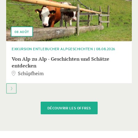
les
touches
fléchées
pour
naviguer.
08
AOÛT
EXKURSION ENTLEBUCHER ALPGESCHICHTEN | 08.08.2026
Von Alp zu Alp - Geschichten und Schätze
entdecken
Schüpfheim
DÉCOUVRIR LES OFFRES