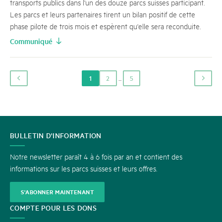
transports publics dans l'un des douze parcs suisses participant.
Les parcs et leurs partenaires tirent un bilan positif de cette
phase pilote de trois mois et espèrent qu'elle sera reconduite.
Communiqué
...
1
2
5
CONTACT
BULLETIN D'INFORMATION
Notre newsletter paraît 4 à 6 fois par an et contient des
informations sur les parcs suisses et leurs offres.
S'ABONNER MAINTENANT
COMPTE POUR LES DONS