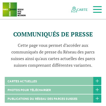
Vers le contenu principal
Vers la navigation mobile
Vers la recherche
Vers la zone des pieds
Vers le plan du site
Naviguer
Navigation
dans
rapide
CARTE
le
réseau
des
parcs
COMMUNIQUÉS DE PRESSE
suisses
Cette page vous permet d’accéder aux
communiqués de presse du Réseau des parcs
suisses ainsi qu'aux cartes actuelles des parcs
suisses comprenant différentes variantes.
CARTES ACTUELLES
PHOTOS POUR TÉLÉCHARGER
PUBLICATIONS DU RÉSEAU DES PARCES SUISSES