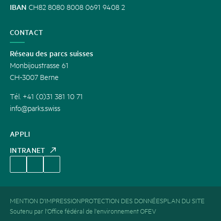
IBAN
CH82 8080 8008 0691 9408 2
CONTACT
Réseau des parcs suisses
Monbijoustrasse 61
CH-3007 Berne
Tél. +41 (0)31 381 10 71
info@parks.swiss
APPLI
INTRANET
MENTION D'IMPRESSION
PROTECTION DES DONNÉES
PLAN DU SITE
Soutenu par l'Office fédéral de l'environnement OFEV