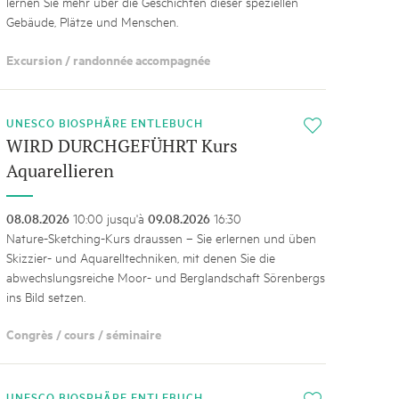
lernen Sie mehr über die Geschichten dieser speziellen
Gebäude, Plätze und Menschen.
Excursion / randonnée accompagnée
UNESCO BIOSPHÄRE ENTLEBUCH
i
WIRD DURCHGEFÜHRT Kurs
Aquarellieren
08.08.2026
10:00 jusqu'à
09.08.2026
16:30
Nature-Sketching-Kurs draussen – Sie erlernen und üben
Skizzier- und Aquarelltechniken, mit denen Sie die
abwechslungsreiche Moor- und Berglandschaft Sörenbergs
ins Bild setzen.
Congrès / cours / séminaire
UNESCO BIOSPHÄRE ENTLEBUCH