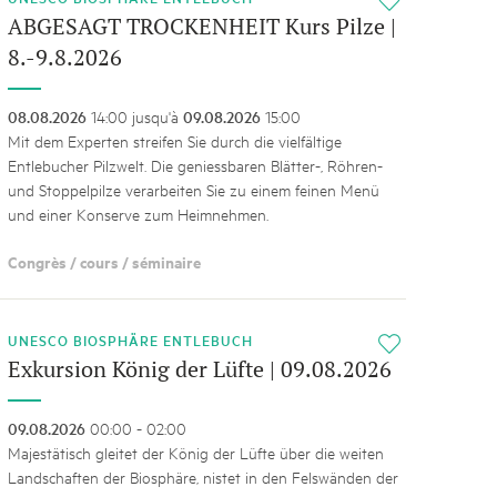
i
ABGESAGT TROCKENHEIT Kurs Pilze |
8.-9.8.2026
08.08.2026
14:00 jusqu'à
09.08.2026
15:00
Mit dem Experten streifen Sie durch die vielfältige
Entlebucher Pilzwelt. Die geniessbaren Blätter-, Röhren-
und Stoppelpilze verarbeiten Sie zu einem feinen Menü
und einer Konserve zum Heimnehmen.
Congrès / cours / séminaire
UNESCO BIOSPHÄRE ENTLEBUCH
i
Exkursion König der Lüfte | 09.08.2026
09.08.2026
00:00 - 02:00
Majestätisch gleitet der König der Lüfte über die weiten
Landschaften der Biosphäre, nistet in den Felswänden der