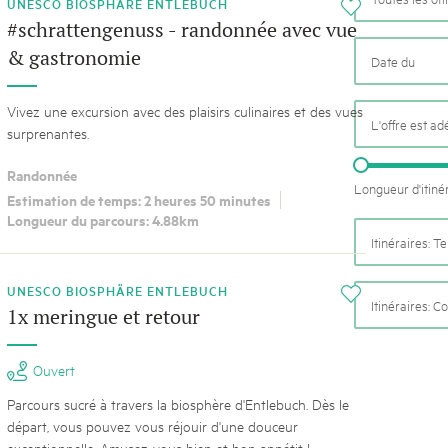
k Beverin
UNESCO BIOSPHÄRE ENTLEBUCH
i
02. DÉC. 2025
#schrattengenuss - randonnée avec vue
K-Garten
Le Livre blanc des parc
& gastronomie
 Val Müstair
Protéger la nature, préserver 
locale : les parcs suisses remp
Vivez une excursion avec des plaisirs culinaires et des vues
vingt ans. Mais leurs actions s
L'offre est a
surprenantes.
toujours comprises par le mond
publié le 2 décembre 2025, don
Randonnée
sur les parcs et mettent en lum
Longueur d'itiné
Estimation de temps: 2 heures 50 minutes
Longueur du parcours: 4.88km
Itinéraires: 
UNESCO BIOSPHÄRE ENTLEBUCH
i
Itinéraires: C
1x meringue et retour
Ouvert
Parcours sucré à travers la biosphère d'Entlebuch. Dès le
départ, vous pouvez vous réjouir d'une douceur
exceptionnelle. Amusez-vous bien et bon appétit !