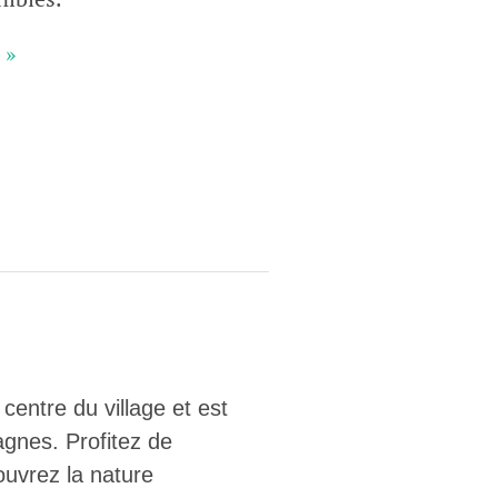
 »
s suisses
les paysages, dynamiser les régions rurales et renforcer l’économie
lissent cette mission avec succès et conviction depuis près de
e heurtent parfois à des limites et leurs positions ne sont pas
e politique ou le grand public. Le Livre blanc des parcs suisses,
ne la parole à onze expert·e·s qui portent leur regard extérieur
ière les conditions-cadres dans lesquelles ils s’inscrivent.