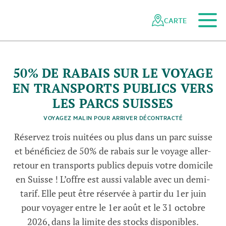
Vers le contenu principal
Vers la navigation mobile
Vers la recherche
Vers la zone des pieds
Vers le plan du site
Naviguer
Navigation
dans
rapide
CARTE
le
réseau
des
parcs
50% DE RABAIS SUR LE VOYAGE
suisses
EN TRANSPORTS PUBLICS VERS
© PostAuto
LES PARCS SUISSES
VOYAGEZ MALIN POUR ARRIVER DÉCONTRACTÉ
Réservez trois nuitées ou plus dans un parc suisse
et bénéficiez de 50% de rabais sur le voyage aller-
retour en transports publics depuis votre domicile
en Suisse ! L’offre est aussi valable avec un demi-
tarif. Elle peut être réservée à partir du 1er juin
pour voyager entre le 1er août et le 31 octobre
2026, dans la limite des stocks disponibles.