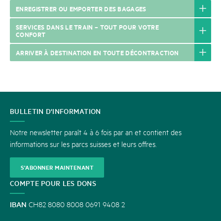
ENREGISTRER OU EMPORTER DES BAGAGES
SERVICES DANS LE TRAIN – TOUT POUR VOTRE
CONFORT
ARRIVER À DESTINATION EN TOUTE DÉCONTRACTION
CONTACT
BULLETIN D'INFORMATION
Notre newsletter paraît 4 à 6 fois par an et contient des
informations sur les parcs suisses et leurs offres.
S'ABONNER MAINTENANT
COMPTE POUR LES DONS
IBAN
CH82 8080 8008 0691 9408 2