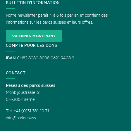
CONTACT
BULLETIN D'INFORMATION
Notre newsletter paraît 4 à 6 fois par an et contient des
informations sur les parcs suisses et leurs offres.
S'ABONNER MAINTENANT
COMPTE POUR LES DONS
IBAN
CH82 8080 8008 0691 9408 2
CONTACT
Réseau des parcs suisses
Monbijoustrasse 61
CH-3007 Berne
Tél. +41 (0)31 381 10 71
info@parks.swiss