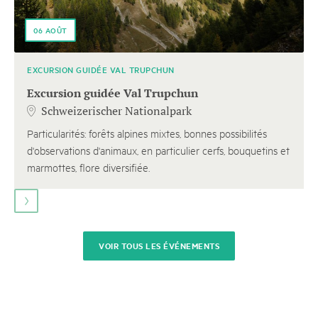
touches
06
AOÛT
fléchées
pour
naviguer.
EXCURSION GUIDÉE VAL TRUPCHUN
Excursion guidée Val Trupchun
Schweizerischer Nationalpark
Particularités: forêts alpines mixtes, bonnes possibilités
d'observations d'animaux, en particulier cerfs, bouquetins et
marmottes, flore diversifiée.
VOIR TOUS LES ÉVÉNEMENTS