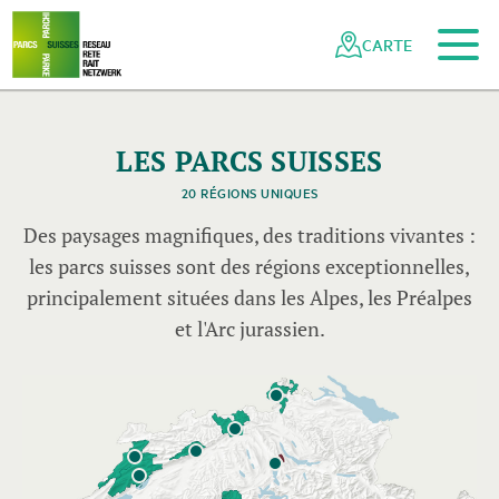
Vers le contenu principal
Vers la navigation mobile
Vers la recherche
Vers la zone des pieds
Vers le plan du site
Naviguer
Navigation
dans
rapide
CARTE
le
réseau
des
parcs
LES PARCS SUISSES
suisses
20 RÉGIONS UNIQUES
Des paysages magnifiques, des traditions vivantes :
les parcs suisses sont des régions exceptionnelles,
principalement situées dans les Alpes, les Préalpes
et l'Arc jurassien.