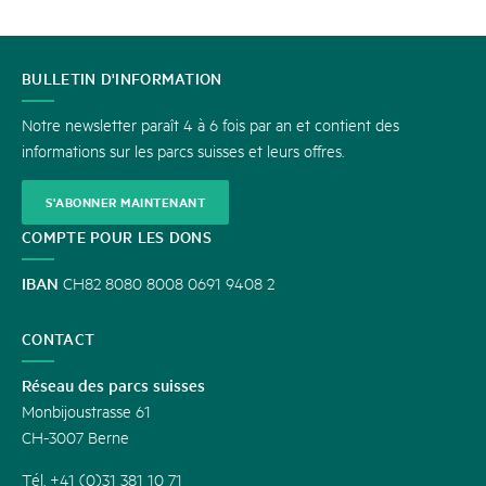
CONTACT
BULLETIN D'INFORMATION
Notre newsletter paraît 4 à 6 fois par an et contient des
informations sur les parcs suisses et leurs offres.
S'ABONNER MAINTENANT
COMPTE POUR LES DONS
IBAN
CH82 8080 8008 0691 9408 2
CONTACT
Réseau des parcs suisses
Monbijoustrasse 61
CH-3007 Berne
Tél. +41 (0)31 381 10 71