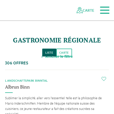
Vers le contenu principal
Vers la navigation mobile
Vers la recherche
Vers la zone des pieds
Vers le plan du site
Naviguer
Navigation
dans
rapide
CARTE
le
réseau
des
parcs
GASTRONOMIE RÉGIONALE
suisses
LISTE
CARTE
Afficher le filtre
a
306 OFFRES
i
LANDSCHAFTSPARK BINNTAL
Albrun Binn
Sublimer la simplicité, aller vers l'essentiel: telle est la philosophie de
Mario Inderschmitten. Membre de l'équipe nationale suisse des
cuisiniers, ce jeune restaurateur a fait des créations sucrées sa
spécialité.