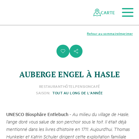
Vers le contenu principal
Vers la navigation mobile
Vers la recherche
Vers la zone des pieds
Vers le plan du site
Naviguer
Navigation
dans
rapide
CARTE
le
réseau
des
Retour au sommaire
Imprimer
parcs
suisses
i
s
AUBERGE ENGEL À HASLE
RESTAURANT
HÔTEL
PENSION
CAFÉ
SAISON:
TOUT AU LONG DE L'ANNÉE
UNESCO Biosphäre Entlebuch
-
Au milieu du village de Hasle,
l'ange doré vous salue de son perchoir sous le toit. Il était déjà
mentionné dans les livres d'histoire en 1711. Aujourd'hui, Thomas
Hunkeler et Katrin Schuler dirigent cette exploitation familiale