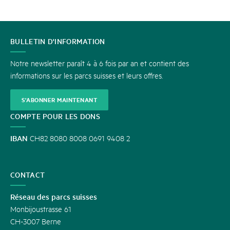
CONTACT
BULLETIN D'INFORMATION
Notre newsletter paraît 4 à 6 fois par an et contient des
informations sur les parcs suisses et leurs offres.
S'ABONNER MAINTENANT
COMPTE POUR LES DONS
IBAN
CH82 8080 8008 0691 9408 2
CONTACT
Réseau des parcs suisses
Monbijoustrasse 61
CH-3007 Berne