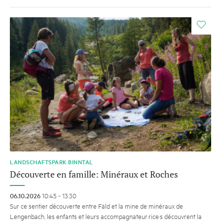
i
LANDSCHAFTSPARK BINNTAL
Découverte en famille: Minéraux et Roches
06.10.2026
10:45 - 13:30
Sur ce sentier découverte entre Fäld et la mine de minéraux de
Lengenbach, les enfants et leurs accompagnateur·rice·s découvrent la