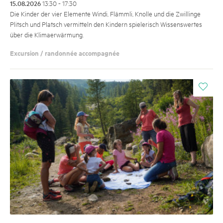
15.08.2026
13:30 - 17:30
Die Kinder der vier Elemente Windi, Flämmli, Knolle und die Zwillinge
Plitsch und Platsch vermitteln den Kindern spielerisch Wissenswertes
über die Klimaerwärmung.
Excursion / randonnée accompagnée
i