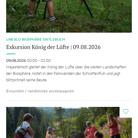
UNESCO BIOSPHÄRE ENTLEBUCH
Exkursion König der Lüfte | 09.08.2026
09.08.2026
00:00 - 02:00
Majestätisch gleitet der König der Lüfte über die weiten Landschaften
der Biosphäre, nistet in den Felswänden der Schrattenfluh und jagt
blitzschnell seine Beute.
Excursion / randonnée accompagnée
i