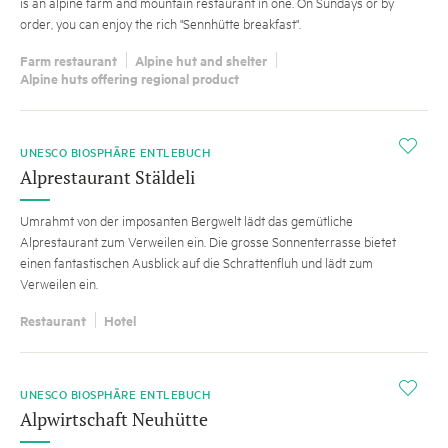
is an alpine farm and mountain restaurant in one. On Sundays or by
order, you can enjoy the rich "Sennhütte breakfast".
Farm restaurant
Alpine hut and shelter
Alpine huts offering regional product
i
UNESCO BIOSPHÄRE ENTLEBUCH
Alprestaurant Stäldeli
Umrahmt von der imposanten Bergwelt lädt das gemütliche
Alprestaurant zum Verweilen ein. Die grosse Sonnenterrasse bietet
einen fantastischen Ausblick auf die Schrattenfluh und lädt zum
Verweilen ein.
Restaurant
Hotel
i
UNESCO BIOSPHÄRE ENTLEBUCH
Alpwirtschaft Neuhütte