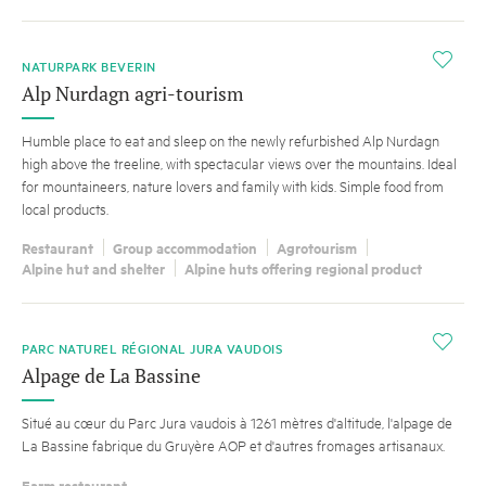
i
NATURPARK BEVERIN
Alp Nurdagn agri-tourism
Humble place to eat and sleep on the newly refurbished Alp Nurdagn
high above the treeline, with spectacular views over the mountains. Ideal
for mountaineers, nature lovers and family with kids. Simple food from
local products.
Restaurant
Group accommodation
Agrotourism
Alpine hut and shelter
Alpine huts offering regional product
i
PARC NATUREL RÉGIONAL JURA VAUDOIS
Alpage de La Bassine
Situé au cœur du Parc Jura vaudois à 1261 mètres d'altitude, l'alpage de
La Bassine fabrique du Gruyère AOP et d'autres fromages artisanaux.
Farm restaurant