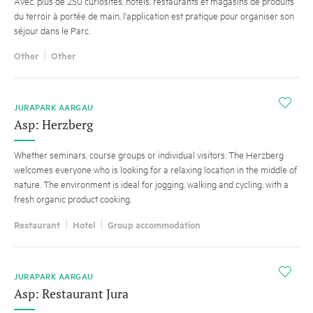
Avec, plus de 250 curiosités, hôtels, restaurants et magasins de produits
du terroir à portée de main, l'application est pratique pour organiser son
séjour dans le Parc.
Other
Other
i
JURAPARK AARGAU
Asp: Herzberg
Whether seminars, course groups or individual visitors: The Herzberg
welcomes everyone who is looking for a relaxing location in the middle of
nature. The environment is ideal for jogging, walking and cycling, with a
fresh organic product cooking.
Restaurant
Hotel
Group accommodation
i
JURAPARK AARGAU
Asp: Restaurant Jura