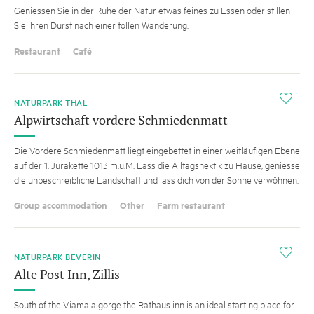
Geniessen Sie in der Ruhe der Natur etwas feines zu Essen oder stillen
Sie ihren Durst nach einer tollen Wanderung.
Restaurant
Café
i
NATURPARK THAL
Alpwirtschaft vordere Schmiedenmatt
Die Vordere Schmiedenmatt liegt eingebettet in einer weitläufigen Ebene
auf der 1. Jurakette 1013 m.ü.M. Lass die Alltagshektik zu Hause, geniesse
die unbeschreibliche Landschaft und lass dich von der Sonne verwöhnen.
Group accommodation
Other
Farm restaurant
i
NATURPARK BEVERIN
Alte Post Inn, Zillis
South of the Viamala gorge the Rathaus inn is an ideal starting place for