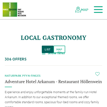
To the main content
To the mobile navigation
To search
To the footer
To the sitemap
Navigating
Quick
the
navigation
MAP
Swiss
parks
network
LOCAL GASTRONOMY
LIST
MAP
Show filter
a
306 OFFERS
i
NATURPARK PFYN-FINGES
Adventure Hotel Arkanum - Restaurant Höllenwein
Experience and enjoy unforgettable moments at the family-run Hotel
Arkanum. In addition to our exceptional themed rooms, we offer
comfortable standard rooms, spacious four-bed rooms and cozy family
rooms.