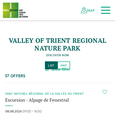
To the main content
To the mobile navigation
To search
To the footer
To the sitemap
Navigating
Quick
the
navigation
MAP
Swiss
parks
network
VALLEY OF TRIENT REGIONAL
NATURE PARK
DISCOVER NOW
LIST
MAP
Show filter
a
57 OFFERS
i
PARC NATUREL RÉGIONAL DE LA VALLÉE DU TRIENT
Excursion - Alpage de Fenestral
08.08.2026
09:00 - 16:00