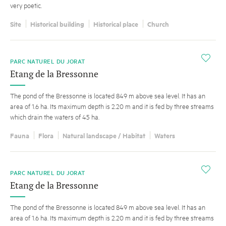
very poetic.
Site
Historical building
Historical place
Church
i
PARC NATUREL DU JORAT
Etang de la Bressonne
The pond of the Bressonne is located 849 m above sea level. It has an
area of 1.6 ha. Its maximum depth is 2.20 m and it is fed by three streams
which drain the waters of 45 ha.
Fauna
Flora
Natural landscape / Habitat
Waters
i
PARC NATUREL DU JORAT
Etang de la Bressonne
The pond of the Bressonne is located 849 m above sea level. It has an
area of 1.6 ha. Its maximum depth is 2.20 m and it is fed by three streams