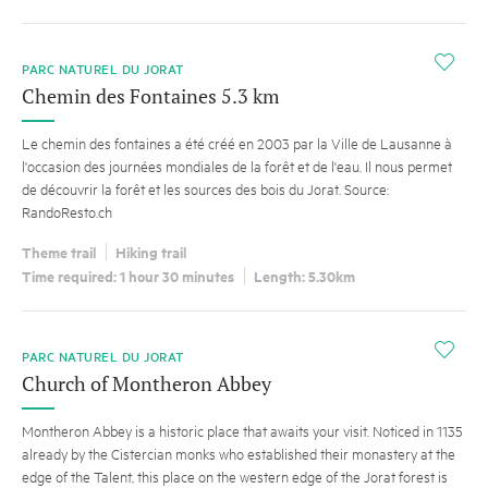
i
PARC NATUREL DU JORAT
Chemin des Fontaines 5.3 km
Le chemin des fontaines a été créé en 2003 par la Ville de Lausanne à
l'occasion des journées mondiales de la forêt et de l'eau. Il nous permet
de découvrir la forêt et les sources des bois du Jorat. Source:
RandoResto.ch
Theme trail
Hiking trail
Time required: 1 hour 30 minutes
Length: 5.30km
i
PARC NATUREL DU JORAT
Church of Montheron Abbey
Montheron Abbey is a historic place that awaits your visit. Noticed in 1135
already by the Cistercian monks who established their monastery at the
edge of the Talent, this place on the western edge of the Jorat forest is