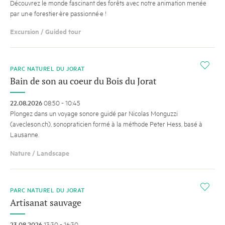
Découvrez le monde fascinant des forêts avec notre animation menée
par un·e forestier·ère passionné·e !
Excursion / Guided tour
i
PARC NATUREL DU JORAT
Bain de son au coeur du Bois du Jorat
22.08.2026
08:50 - 10:45
Plongez dans un voyage sonore guidé par Nicolas Monguzzi
(avecleson.ch), sonopraticien formé à la méthode Peter Hess, basé à
Lausanne.
Nature / Landscape
i
PARC NATUREL DU JORAT
Artisanat sauvage
23.08.2026
13:30 - 16:30