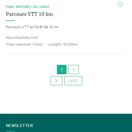
i
PARC NATUREL DU JORAT
Parcours VTT 10 km
Parcours VTT en forêt de 10 km
Mountainbike trail
Time required: 1 hour
Length: 10.00km
1
2
LAST
p
CONTACT
NEWSLETTER
US