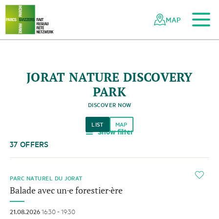
To the main content
To the mobile navigation
To search
To the footer
To the sitemap
Navigating
Quick
the
navigation
MAP
Swiss
parks
network
JORAT NATURE DISCOVERY
PARK
DISCOVER NOW
LIST
MAP
Show filter
a
37 OFFERS
i
PARC NATUREL DU JORAT
Balade avec un·e forestier·ère
21.08.2026
16:30 - 19:30