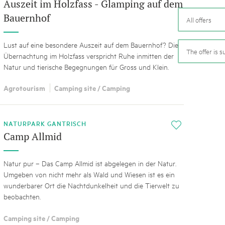
05. MAR. 2025
k Beverin
Auszeit im Holzfass - Glamping auf dem
9th national Swiss pa
Bauernhof
All offers
026
Am Donnerstag, 15. Mai 2025, 
 Val Müstair
fluh.
dem Programm stehen Speziali
Lust auf eine besondere Auszeit auf dem Bauernhof? Die
Ständen, Musik und alles, was 
The offer is s
Übernachtung im Holzfass verspricht Ruhe inmitten der
schon jetzt!
Natur und tierische Begegnungen für Gross und Klein.
Agrotourism
Camping site / Camping
NATURPARK GANTRISCH
i
Camp Allmid
Natur pur – Das Camp Allmid ist abgelegen in der Natur.
Umgeben von nicht mehr als Wald und Wiesen ist es ein
wunderbarer Ort die Nachtdunkelheit und die Tierwelt zu
beobachten.
Camping site / Camping