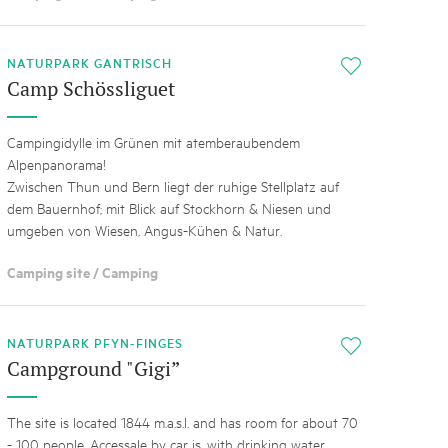
NATURPARK GANTRISCH
i
Camp Schössliguet
Campingidylle im Grünen mit atemberaubendem
Alpenpanorama!
Zwischen Thun und Bern liegt der ruhige Stellplatz auf
dem Bauernhof; mit Blick auf Stockhorn & Niesen und
umgeben von Wiesen, Angus-Kühen & Natur.
Camping site / Camping
NATURPARK PFYN-FINGES
i
Campground "Gigi”
The site is located 1844 m.a.s.l. and has room for about 70
- 100 people. Accessale by car is, with drinking water