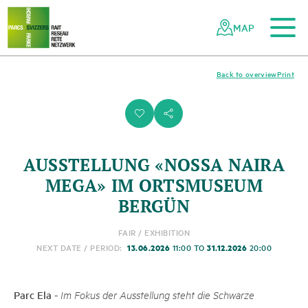
To the main content
To the mobile navigation
To search
To the footer
To the sitemap
Navigating
Quick
the
navigation
MAP
Swiss
parks
network
Back to overview
Print
i
s
AUSSTELLUNG «NOSSA NAIRA
MEGA» IM ORTSMUSEUM
BERGÜN
FAIR / EXHIBITION
13.06.2026
31.12.2026
NEXT DATE / PERIOD:
11:00 TO
20:00
Parc Ela
-
Im Fokus der Ausstellung steht die Schwarze