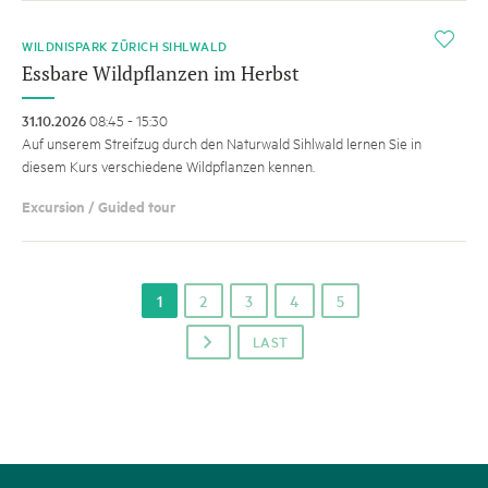
i
WILDNISPARK ZÜRICH SIHLWALD
Essbare Wildpflanzen im Herbst
31.10.2026
08:45 - 15:30
Auf unserem Streifzug durch den Naturwald Sihlwald lernen Sie in
diesem Kurs verschiedene Wildpflanzen kennen.
Excursion / Guided tour
1
2
3
4
5
LAST
p