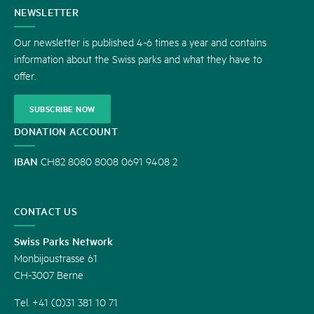
CONTACT
NEWSLETTER
US
Our newsletter is published 4-6 times a year and contains
information about the Swiss parks and what they have to
offer.
SUBSCRIBE NOW
DONATION ACCOUNT
IBAN
CH82 8080 8008 0691 9408 2
CONTACT US
Swiss Parks Network
Monbijoustrasse 61
CH-3007 Berne
Tel. +41 (0)31 381 10 71