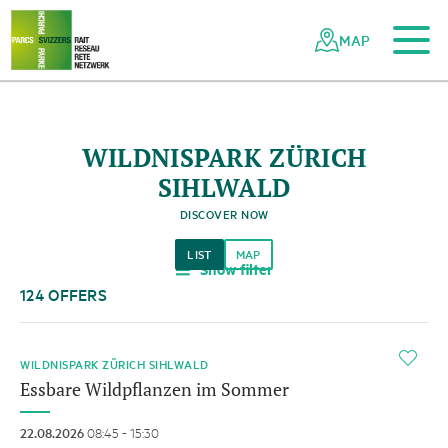
To the main content
To the mobile navigation
To search
To the footer
To the sitemap
Navigating
Quick
the
navigation
MAP
Swiss
parks
network
WILDNISPARK ZÜRICH
SIHLWALD
DISCOVER NOW
LIST
MAP
Show filter
a
124 OFFERS
HINT
i
WILDNISPARK ZÜRICH SIHLWALD
Essbare Wildpflanzen im Sommer
22.08.2026
08:45 - 15:30